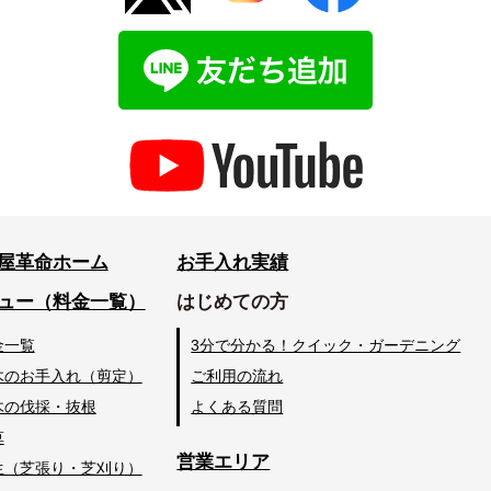
屋革命ホーム
お手入れ実績
ュー（料金一覧）
はじめての方
金一覧
3分で分かる！クイック・ガーデニング
木のお手入れ（剪定）
ご利用の流れ
木の伐採・抜根
よくある質問
草
営業エリア
生（芝張り・芝刈り）