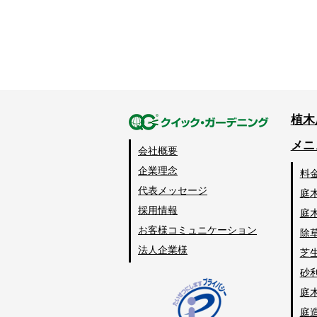
植木
メニ
会社概要
企業理念
料
代表メッセージ
庭
採用情報
庭
お客様コミュニケーション
除
法人企業様
芝
砂
庭
庭