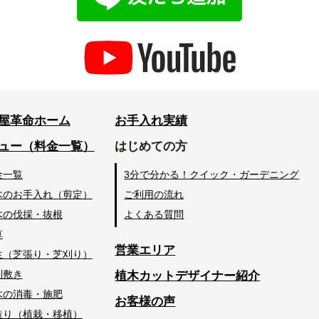
屋革命ホーム
お手入れ実績
ュー（料金一覧）
はじめての方
金一覧
3分で分かる！クイック・ガーデニング
木のお手入れ（剪定）
ご利用の流れ
木の伐採・抜根
よくある質問
草
営業エリア
生（芝張り・芝刈り）
利敷き
植木カットデザイナー紹介
木の消毒・施肥
お客様の声
造り（植栽・移植）