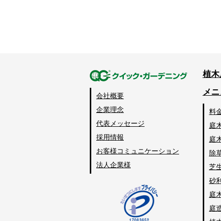
植木
メニ
会社概要
企業理念
料
代表メッセージ
庭
採用情報
庭
お客様コミュニケーション
除
法人企業様
芝
砂
庭
庭