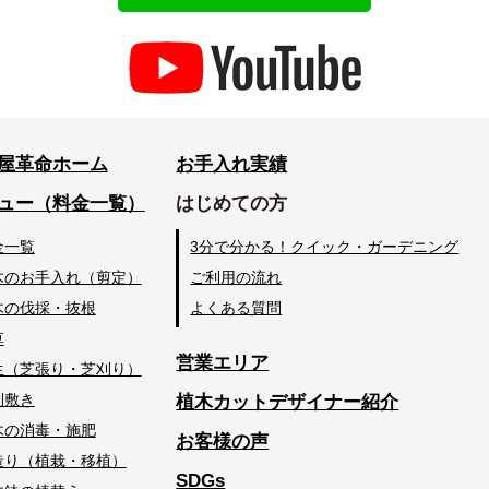
屋革命ホーム
お手入れ実績
ュー（料金一覧）
はじめての方
金一覧
3分で分かる！クイック・ガーデニング
木のお手入れ（剪定）
ご利用の流れ
木の伐採・抜根
よくある質問
草
営業エリア
生（芝張り・芝刈り）
利敷き
植木カットデザイナー紹介
木の消毒・施肥
お客様の声
造り（植栽・移植）
SDGs