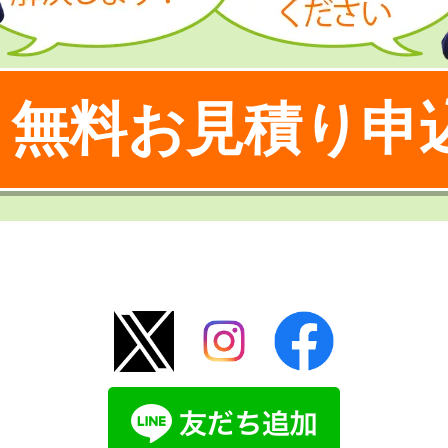
無料お見積り申
！