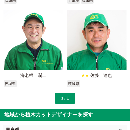
茨城県
千葉県
茨城県
海老根 潤二
★★
佐藤 達也
茨城県
茨城県
1 / 1
地域から植木カットデザイナーを探す
東京都