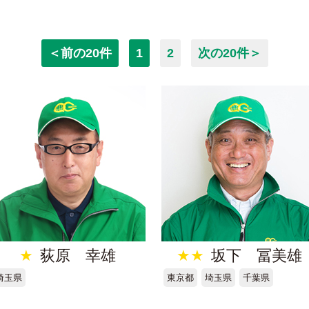
＜前の20件
1
2
次の20件＞
★
荻原 幸雄
★★
坂下 冨美雄
埼玉県
東京都
埼玉県
千葉県