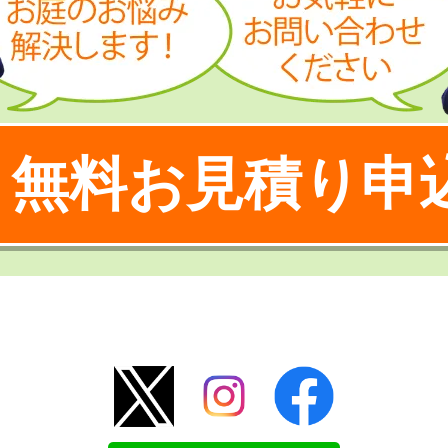
無料お見積り申
！