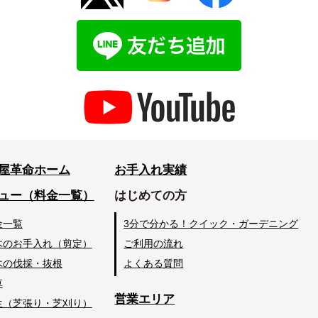
屋革命ホーム
お手入れ実績
ュー（料金一覧）
はじめての方
金一覧
3分で分かる！クイック・ガーデニング
木のお手入れ（剪定）
ご利用の流れ
木の伐採・抜根
よくある質問
草
営業エリア
生（芝張り・芝刈り）