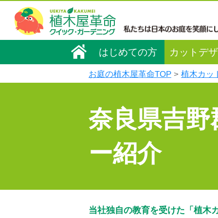
はじめての方
カットデザ
お庭の植木屋革命TOP
植木カッ
奈良県吉野
ー紹介
当社独自の教育を受けた「植木