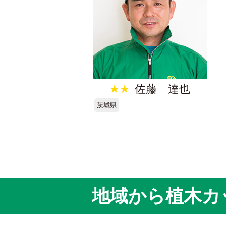
★★
佐藤 達也
茨城県
地域から植木カ