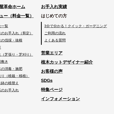
屋革命ホーム
お手入れ実績
ュー（料金一覧）
はじめての方
金一覧
3分で分かる！クイック・ガーデニング
木のお手入れ（剪定）
ご利用の流れ
木の伐採・抜根
よくある質問
草
営業エリア
生（芝張り・芝刈り）
利敷き
植木カットデザイナー紹介
木の消毒・施肥
お客様の声
造り（植栽・移植）
SDGs
木鉢の植替え
特集ページ
墓のお手入れ
インフォメーション