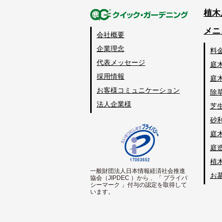
植木
メニ
会社概要
企業理念
料
代表メッセージ
庭
採用情報
庭
お客様コミュニケーション
除
法人企業様
芝
砂
庭
庭
植
一般財団法人日本情報経済社会推進
お
協会（JIPDEC ）から 、「 プライバ
シーマーク 」付与の認定を取得して
います。