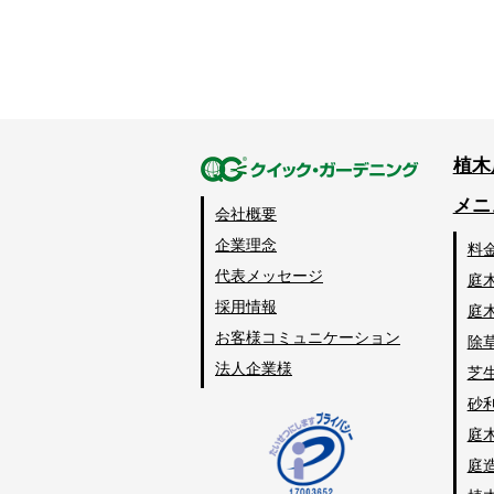
植木
メニ
会社概要
企業理念
料
代表メッセージ
庭
採用情報
庭
お客様コミュニケーション
除
法人企業様
芝
砂
庭
庭