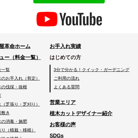
屋革命ホーム
お手入れ実績
ュー（料金一覧）
はじめての方
金一覧
3分で分かる！クイック・ガーデニング
木のお手入れ（剪定）
ご利用の流れ
木の伐採・抜根
よくある質問
草
営業エリア
生（芝張り・芝刈り）
利敷き
植木カットデザイナー紹介
木の消毒・施肥
お客様の声
造り（植栽・移植）
SDGs