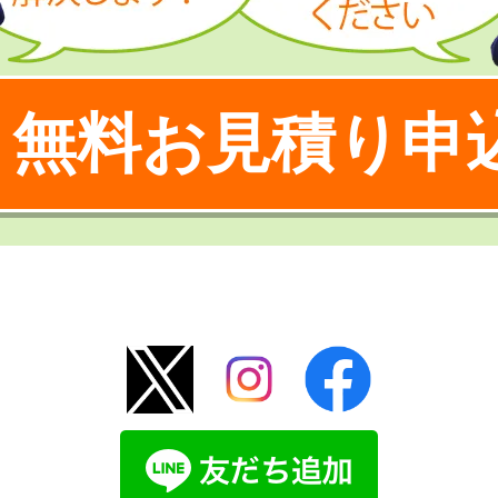
無料お見積り申
！