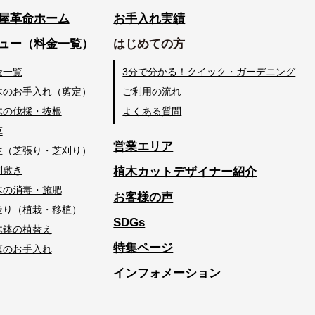
屋革命ホーム
お手入れ実績
ュー（料金一覧）
はじめての方
金一覧
3分で分かる！クイック・ガーデニング
木のお手入れ（剪定）
ご利用の流れ
木の伐採・抜根
よくある質問
草
営業エリア
生（芝張り・芝刈り）
利敷き
植木カットデザイナー紹介
木の消毒・施肥
お客様の声
造り（植栽・移植）
SDGs
木鉢の植替え
特集ページ
墓のお手入れ
インフォメーション