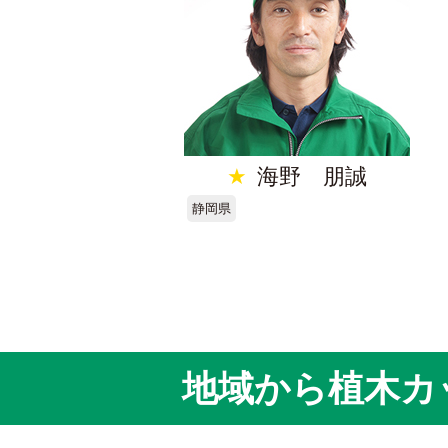
★
海野 朋誠
静岡県
地域から植木カ