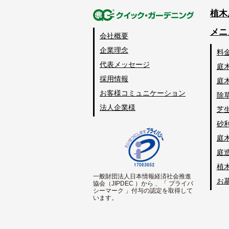
植木
メニ
会社概要
企業理念
料
代表メッセージ
庭
採用情報
庭
お客様コミュニケーション
除
法人企業様
芝
砂
庭
庭
植
一般財団法人日本情報経済社会推進
お
協会（JIPDEC ）から 、「 プライバ
シーマーク 」付与の認定を取得して
います。