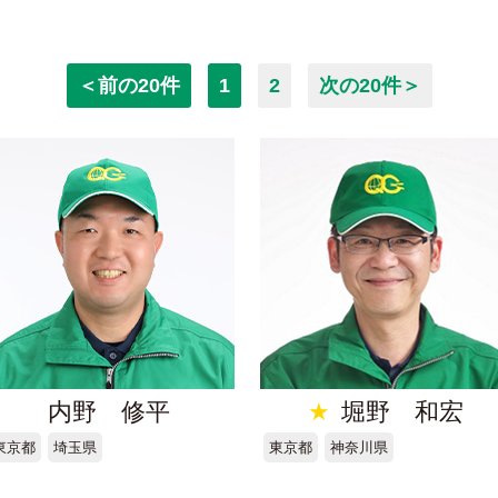
＜前の20件
1
2
次の20件＞
内野 修平
★
堀野 和宏
東京都
埼玉県
東京都
神奈川県