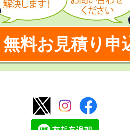
無料お見積り申
！