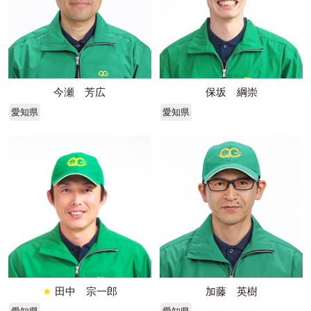
今瀬 芳広
保坂 綱崇
愛知県
愛知県
★
田中 宗一郎
加藤 英樹