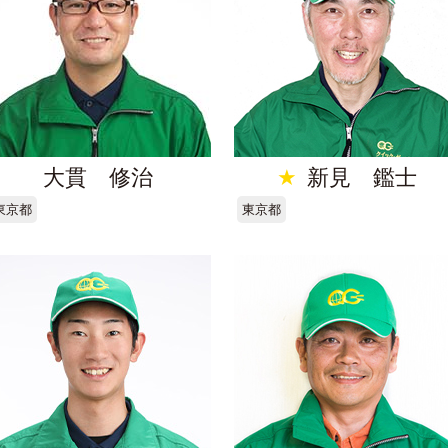
大貫 修治
★
新見 鑑士
東京都
東京都