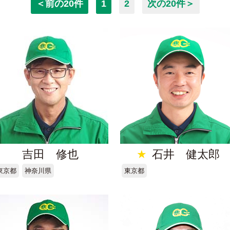
＜前の20件
1
2
次の20件＞
吉田 修也
★
石井 健太郎
東京都
神奈川県
東京都