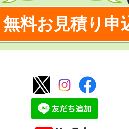
無料お見積り申
！