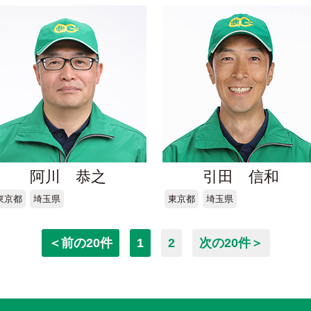
阿川 恭之
引田 信和
東京都
埼玉県
東京都
埼玉県
＜前の20件
1
2
次の20件＞