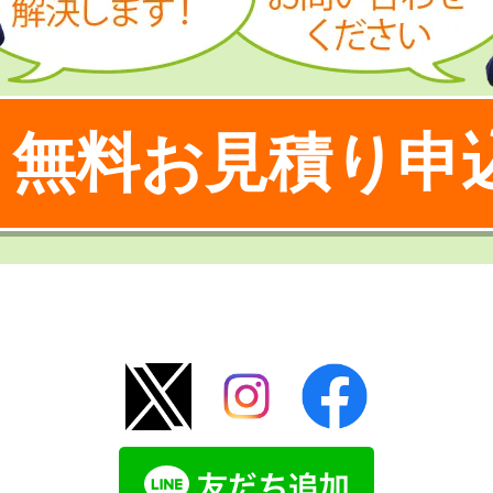
無料お見積り申
！