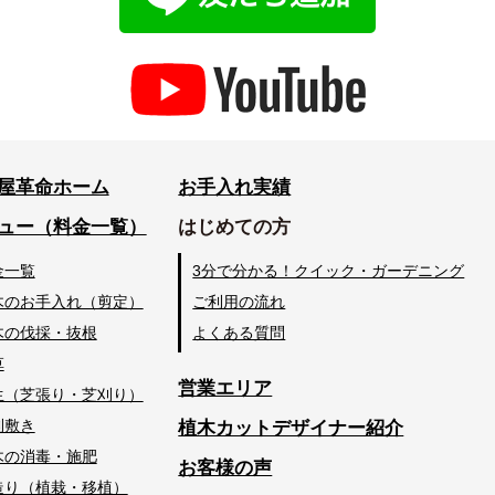
屋革命ホーム
お手入れ実績
ュー（料金一覧）
はじめての方
金一覧
3分で分かる！クイック・ガーデニング
木のお手入れ（剪定）
ご利用の流れ
木の伐採・抜根
よくある質問
草
営業エリア
生（芝張り・芝刈り）
利敷き
植木カットデザイナー紹介
木の消毒・施肥
お客様の声
造り（植栽・移植）