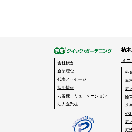
植木
メニ
会社概要
企業理念
料
代表メッセージ
庭
採用情報
庭
お客様コミュニケーション
除
法人企業様
芝
砂
庭
庭