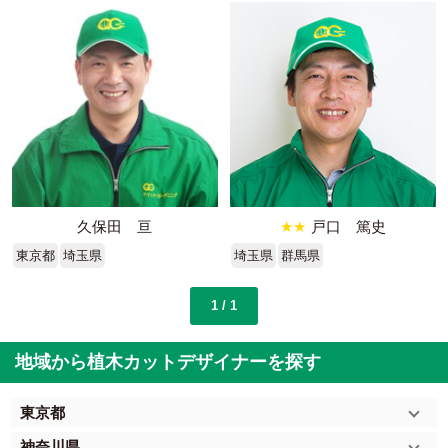
久保田 亘
★★
戸口 篤史
東京都
埼玉県
埼玉県
群馬県
1 / 1
地域から植木カットデザイナーを探す
東京都
神奈川県