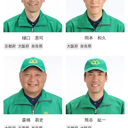
樋口 憲司
岡本 和久
京都府
大阪府
奈良県
大阪府
奈良県
森橋 易史
熊谷 紘一