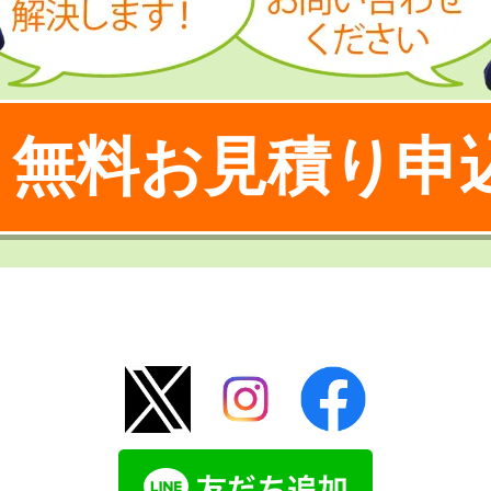
無料お見積り申
！