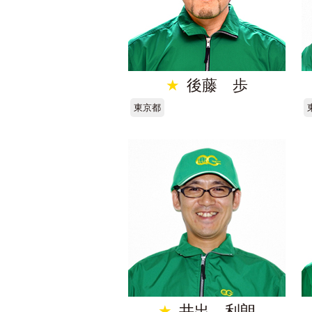
★
後藤 歩
東京都
★
井出 利朗