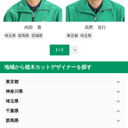
内田 寛
高野 克行
埼玉県
群馬県
茨城県
東京都
埼玉県
1 / 2
＞
地域から植木カットデザイナーを探す
東京都
神奈川県
埼玉県
千葉県
群馬県