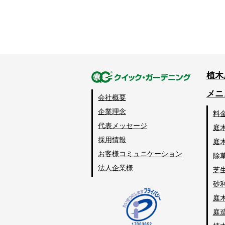
植木
メニ
会社概要
企業理念
料
代表メッセージ
庭
採用情報
庭
お客様コミュニケーション
除
法人企業様
芝
砂
庭
庭