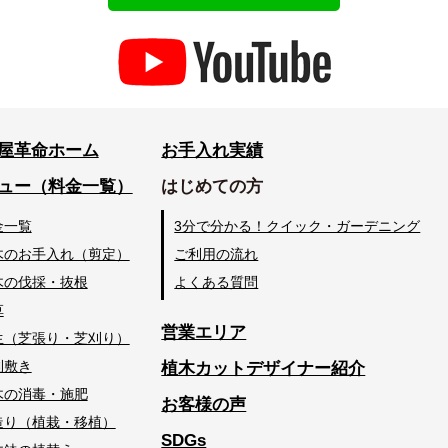
屋革命ホーム
お手入れ実績
ュー（料金一覧）
はじめての方
金一覧
3分で分かる！クイック・ガーデニング
木のお手入れ（剪定）
ご利用の流れ
木の伐採・抜根
よくある質問
草
営業エリア
生（芝張り・芝刈り）
利敷き
植木カットデザイナー紹介
木の消毒・施肥
お客様の声
造り（植栽・移植）
SDGs