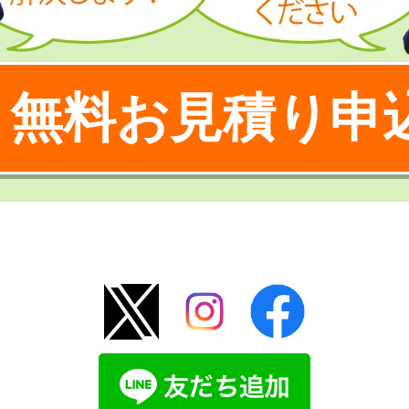
無料お見積り申
！