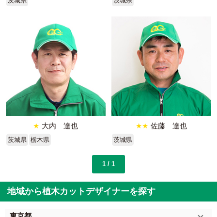
茨城県
茨城県
★
大内 達也
★★
佐藤 達也
茨城県
栃木県
茨城県
1 / 1
地域から植木カットデザイナーを探す
東京都