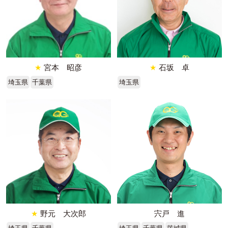
★
宮本 昭彦
★
石坂 卓
埼玉県
千葉県
埼玉県
★
野元 大次郎
宍戸 進