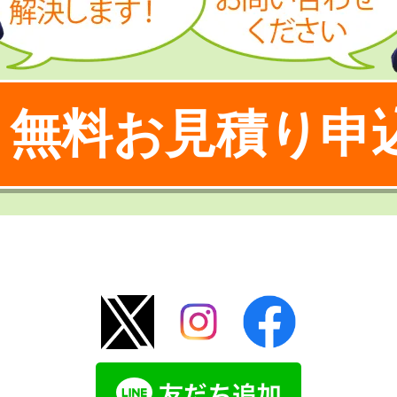
無料お見積り申
！