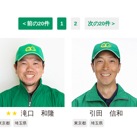
＜前の20件
1
2
次の20件＞
★★
滝口 和隆
引田 信和
東京都
埼玉県
東京都
埼玉県