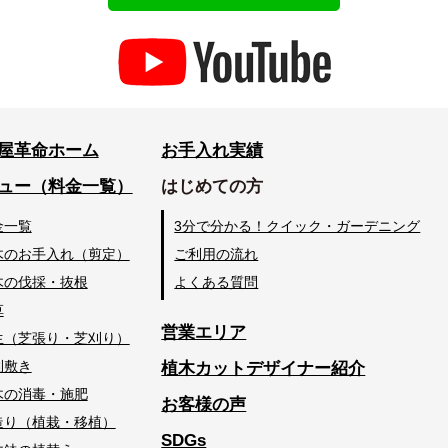
屋革命ホーム
お手入れ実績
ュー（料金一覧）
はじめての方
金一覧
3分で分かる！クイック・ガーデニング
木のお手入れ（剪定）
ご利用の流れ
木の伐採・抜根
よくある質問
草
営業エリア
生（芝張り・芝刈り）
利敷き
植木カットデザイナー紹介
木の消毒・施肥
お客様の声
造り（植栽・移植）
SDGs