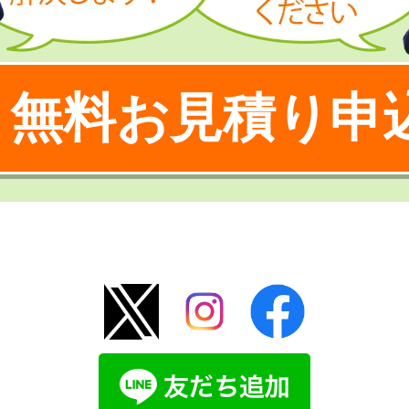
無料お見積り申
！