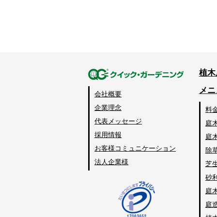
植木
メニ
会社概要
企業理念
料
代表メッセージ
庭
採用情報
庭
お客様コミュニケーション
除
法人企業様
芝
砂
庭
庭