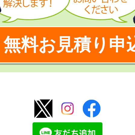
無料お見積り申
！