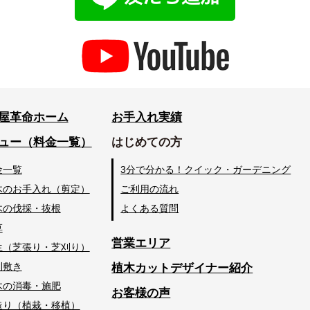
屋革命ホーム
お手入れ実績
ュー（料金一覧）
はじめての方
金一覧
3分で分かる！クイック・ガーデニング
木のお手入れ（剪定）
ご利用の流れ
木の伐採・抜根
よくある質問
草
営業エリア
生（芝張り・芝刈り）
利敷き
植木カットデザイナー紹介
木の消毒・施肥
お客様の声
造り（植栽・移植）