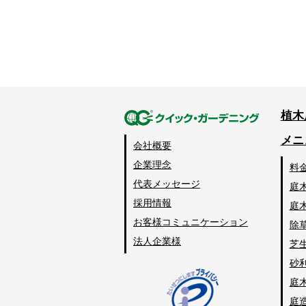
植木
メニ
会社概要
企業理念
料
代表メッセージ
庭
採用情報
庭
お客様コミュニケーション
除
法人企業様
芝
砂
庭
庭