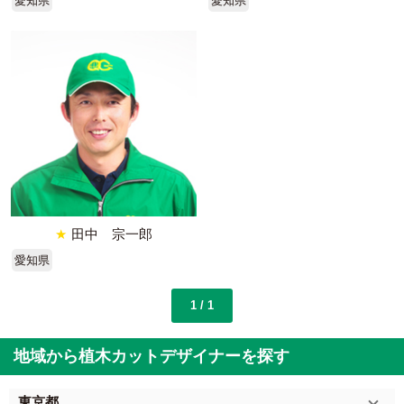
愛知県
愛知県
★
田中 宗一郎
愛知県
1 / 1
地域から植木カットデザイナーを探す
東京都