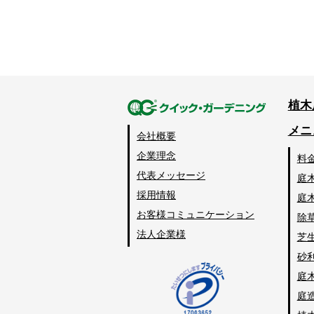
植木
メニ
会社概要
企業理念
料
代表メッセージ
庭
採用情報
庭
お客様コミュニケーション
除
法人企業様
芝
砂
庭
庭