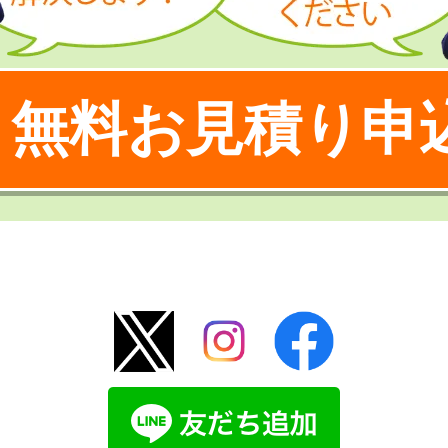
無料お見積り申
！