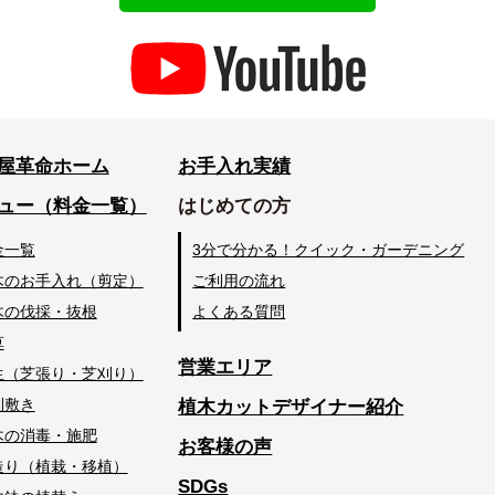
屋革命ホーム
お手入れ実績
ュー（料金一覧）
はじめての方
金一覧
3分で分かる！クイック・ガーデニング
木のお手入れ（剪定）
ご利用の流れ
木の伐採・抜根
よくある質問
草
営業エリア
生（芝張り・芝刈り）
利敷き
植木カットデザイナー紹介
木の消毒・施肥
お客様の声
造り（植栽・移植）
SDGs