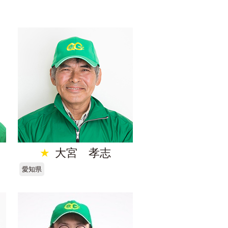
★
大宮 孝志
愛知県