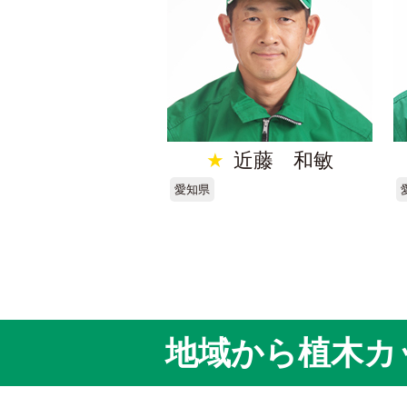
★
近藤 和敏
愛知県
地域から植木カ