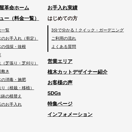
屋革命ホーム
お手入れ実績
ュー（料金一覧）
はじめての方
金一覧
3分で分かる！クイック・ガーデニング
木のお手入れ（剪定）
ご利用の流れ
木の伐採・抜根
よくある質問
草
営業エリア
生（芝張り・芝刈り）
利敷き
植木カットデザイナー紹介
木の消毒・施肥
お客様の声
造り（植栽・移植）
SDGs
木鉢の植替え
特集ページ
墓のお手入れ
インフォメーション