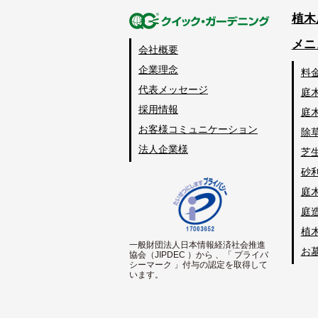
植木
メニ
会社概要
企業理念
料
代表メッセージ
庭
採用情報
庭
お客様コミュニケーション
除
法人企業様
芝
砂
庭
庭
植
一般財団法人日本情報経済社会推進
お
協会（JIPDEC ）から 、「 プライバ
シーマーク 」付与の認定を取得して
います。