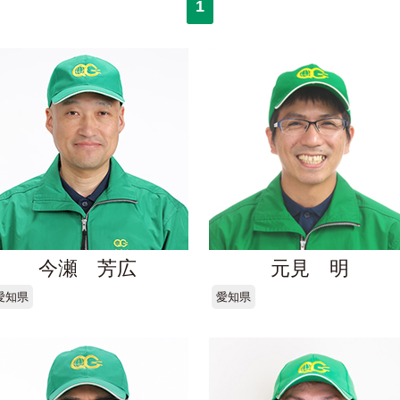
1
今瀬 芳広
元見 明
愛知県
愛知県