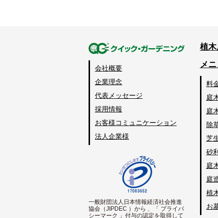
植木
メニ
会社概要
企業理念
料
代表メッセージ
庭
採用情報
庭
お客様コミュニケーション
除
法人企業様
芝
砂
庭
庭
植
一般財団法人日本情報経済社会推進
お
協会（JIPDEC ）から 、「 プライバ
シーマーク 」付与の認定を取得して