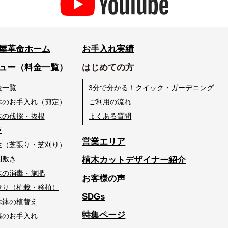
屋革命ホーム
お手入れ実績
ュー（料金一覧）
はじめての方
金一覧
3分で分かる！クイック・ガーデニング
木のお手入れ（剪定）
ご利用の流れ
木の伐採・抜根
よくある質問
草
営業エリア
生（芝張り・芝刈り）
利敷き
植木カットデザイナー紹介
木の消毒・施肥
お客様の声
造り（植栽・移植）
SDGs
木鉢の植替え
特集ページ
墓のお手入れ