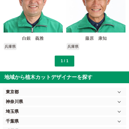
白銀 義雅
藤原 康知
兵庫県
兵庫県
1 / 1
地域から植木カットデザイナーを探す
東京都
神奈川県
埼玉県
千葉県