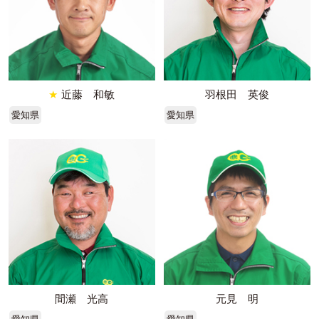
★
近藤 和敏
羽根田 英俊
愛知県
愛知県
間瀬 光高
元見 明