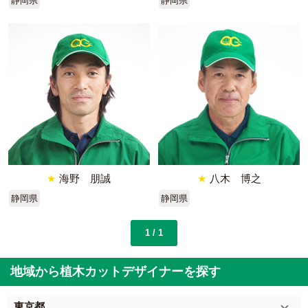
静岡県
静岡県
★
海野 朋誠
★
八木 博之
静岡県
静岡県
1 / 1
地域から植木カットデザイナーを探す
東京都