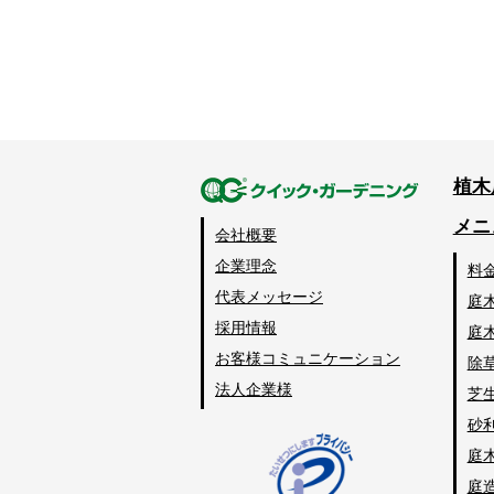
植木
メニ
会社概要
企業理念
料
代表メッセージ
庭
採用情報
庭
お客様コミュニケーション
除
法人企業様
芝
砂
庭
庭