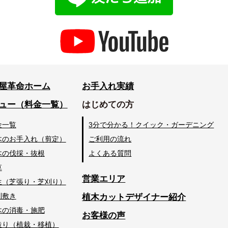
屋革命ホーム
お手入れ実績
ュー（料金一覧）
はじめての方
金一覧
3分で分かる！クイック・ガーデニング
木のお手入れ（剪定）
ご利用の流れ
木の伐採・抜根
よくある質問
草
営業エリア
生（芝張り・芝刈り）
利敷き
植木カットデザイナー紹介
木の消毒・施肥
お客様の声
造り（植栽・移植）