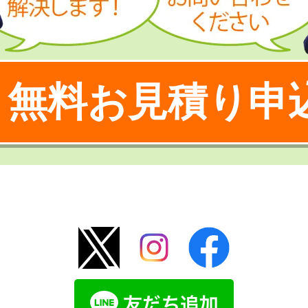
無料お見積り申
！