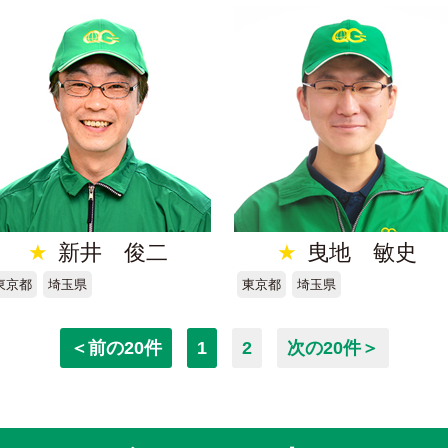
★
新井 俊二
★
曳地 敏史
東京都
埼玉県
東京都
埼玉県
＜前の20件
1
2
次の20件＞