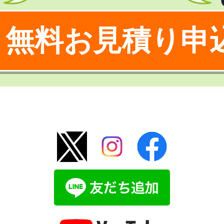
無料お見積り申
！