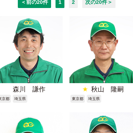
＜前の20件
1
2
次の20件＞
森川 謙作
★
秋山 隆嗣
東京都
埼玉県
東京都
埼玉県