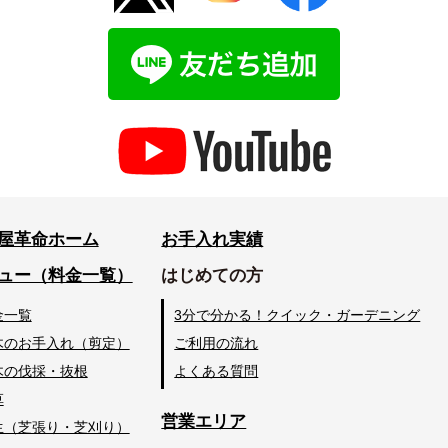
屋革命ホーム
お手入れ実績
ュー（料金一覧）
はじめての方
金一覧
3分で分かる！クイック・ガーデニング
木のお手入れ（剪定）
ご利用の流れ
木の伐採・抜根
よくある質問
草
営業エリア
生（芝張り・芝刈り）