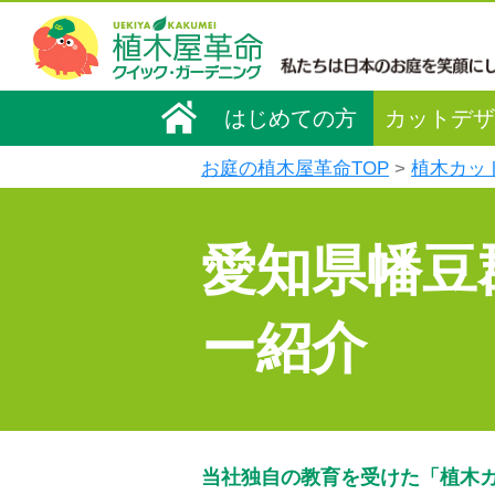
はじめての方
カットデザ
お庭の植木屋革命TOP
植木カッ
愛知県幡豆
ー紹介
当社独自の教育を受けた「植木