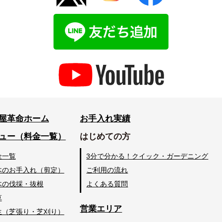
屋革命ホーム
お手入れ実績
ュー（料金一覧）
はじめての方
金一覧
3分で分かる！クイック・ガーデニング
木のお手入れ（剪定）
ご利用の流れ
木の伐採・抜根
よくある質問
草
営業エリア
生（芝張り・芝刈り）