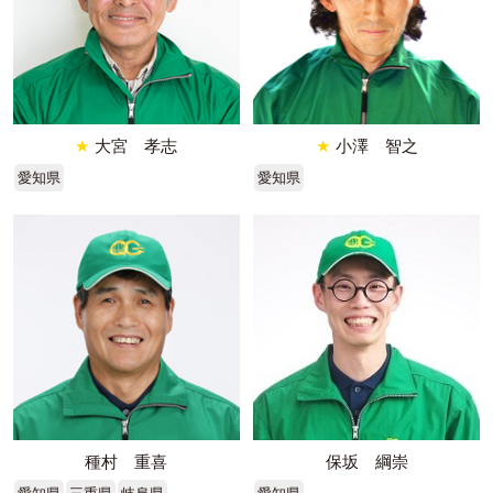
★
大宮 孝志
★
小澤 智之
愛知県
愛知県
種村 重喜
保坂 綱崇