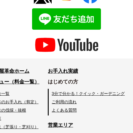
屋革命ホーム
お手入れ実績
ュー（料金一覧）
はじめての方
金一覧
3分で分かる！クイック・ガーデニング
木のお手入れ（剪定）
ご利用の流れ
木の伐採・抜根
よくある質問
草
営業エリア
生（芝張り・芝刈り）