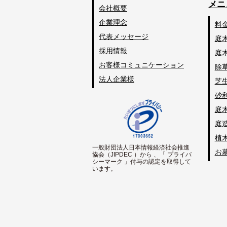
メニ
会社概要
企業理念
料
代表メッセージ
庭
採用情報
庭
お客様コミュニケーション
除
法人企業様
芝
砂
庭
庭
植
一般財団法人日本情報経済社会推進
お
協会（JIPDEC ）から 、「 プライバ
シーマーク 」付与の認定を取得して
います。