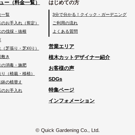
ュー（料金一覧）
はじめての方
金一覧
3分で分かる！クイック・ガーデニング
木のお手入れ（剪定）
ご利用の流れ
木の伐採・抜根
よくある質問
草
営業エリア
生（芝張り・芝刈り）
利敷き
植木カットデザイナー紹介
木の消毒・施肥
お客様の声
造り（植栽・移植）
SDGs
木鉢の植替え
特集ページ
墓のお手入れ
インフォメーション
© Quick Gardening Co., Ltd.