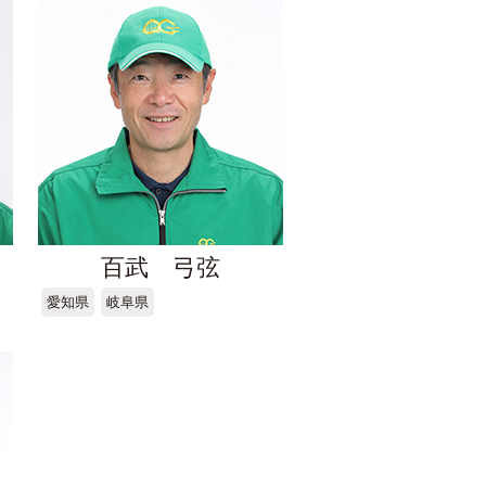
百武 弓弦
愛知県
岐阜県