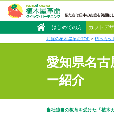
はじめての方
カットデザ
お庭の植木屋革命TOP
植木カッ
愛知県名古
ー紹介
当社独自の教育を受けた「植木