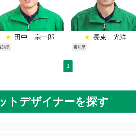
★
田中 宗一郎
★
長束 光洋
愛知県
愛知県
1
ットデザイナーを探す