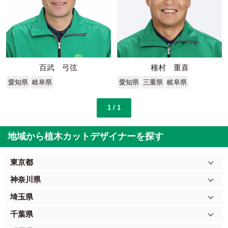
百武 弓弦
種村 重喜
愛知県
岐阜県
愛知県
三重県
岐阜県
1 / 1
地域から植木カットデザイナーを探す
東京都
神奈川県
埼玉県
千葉県