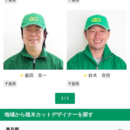
千葉県
千葉県
★
飯田 良一
★
鈴木 良悟
千葉県
千葉県
1 / 1
地域から植木カットデザイナーを探す
東京都