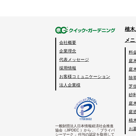
植木
メニ
会社概要
企業理念
料
代表メッセージ
庭
採用情報
庭
お客様コミュニケーション
除
法人企業様
芝
砂
庭
庭
植
一般財団法人日本情報経済社会推進
お
協会（JIPDEC ）から 、「 プライバ
シーマーク 」付与の認定を取得して