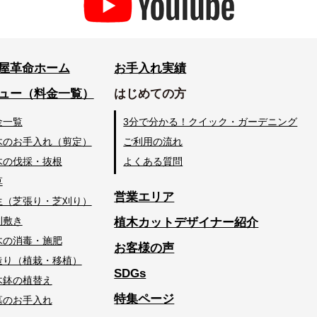
屋革命ホーム
お手入れ実績
ュー（料金一覧）
はじめての方
金一覧
3分で分かる！クイック・ガーデニング
木のお手入れ（剪定）
ご利用の流れ
木の伐採・抜根
よくある質問
草
営業エリア
生（芝張り・芝刈り）
利敷き
植木カットデザイナー紹介
木の消毒・施肥
お客様の声
造り（植栽・移植）
SDGs
木鉢の植替え
特集ページ
墓のお手入れ