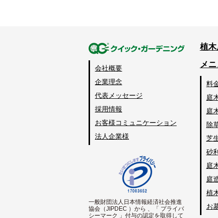
植木
メニ
会社概要
企業理念
料
代表メッセージ
庭
採用情報
庭
お客様コミュニケーション
除
法人企業様
芝
砂
庭
庭
植
一般財団法人日本情報経済社会推進
お
協会（JIPDEC ）から 、「 プライバ
シーマーク 」付与の認定を取得して