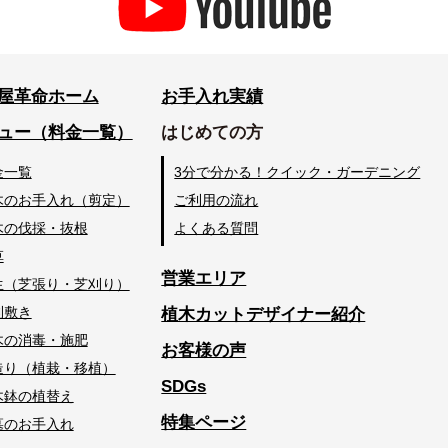
屋革命ホーム
お手入れ実績
ュー（料金一覧）
はじめての方
金一覧
3分で分かる！クイック・ガーデニング
木のお手入れ（剪定）
ご利用の流れ
木の伐採・抜根
よくある質問
草
営業エリア
生（芝張り・芝刈り）
利敷き
植木カットデザイナー紹介
木の消毒・施肥
お客様の声
造り（植栽・移植）
SDGs
木鉢の植替え
特集ページ
墓のお手入れ