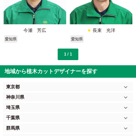
今瀬 芳広
★
長束 光洋
愛知県
愛知県
1 / 1
地域から植木カットデザイナーを探す
東京都
神奈川県
埼玉県
千葉県
群馬県