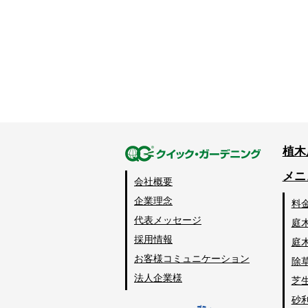
植木
メニ
会社概要
企業理念
料
代表メッセージ
庭
採用情報
庭
お客様コミュニケーション
除
法人企業様
芝
砂