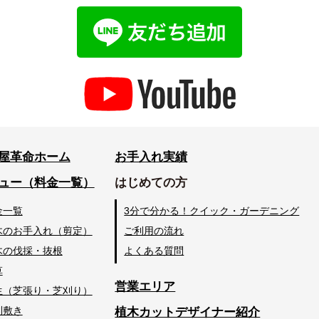
屋革命ホーム
お手入れ実績
ュー（料金一覧）
はじめての方
金一覧
3分で分かる！クイック・ガーデニング
木のお手入れ（剪定）
ご利用の流れ
木の伐採・抜根
よくある質問
草
営業エリア
生（芝張り・芝刈り）
利敷き
植木カットデザイナー紹介