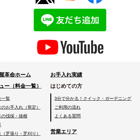
屋革命ホーム
お手入れ実績
ュー（料金一覧）
はじめての方
金一覧
3分で分かる！クイック・ガーデニング
木のお手入れ（剪定）
ご利用の流れ
木の伐採・抜根
よくある質問
草
営業エリア
生（芝張り・芝刈り）