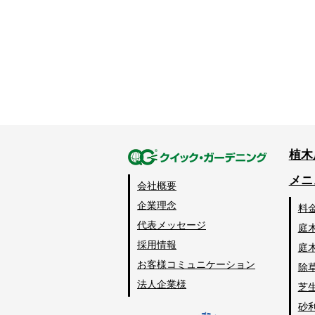
植木
メニ
会社概要
企業理念
料
代表メッセージ
庭
採用情報
庭
お客様コミュニケーション
除
法人企業様
芝
砂