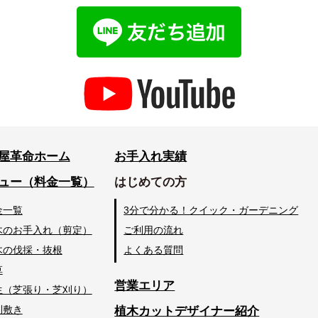
屋革命ホーム
お手入れ実績
ュー（料金一覧）
はじめての方
金一覧
3分で分かる！クイック・ガーデニング
木のお手入れ（剪定）
ご利用の流れ
木の伐採・抜根
よくある質問
草
営業エリア
生（芝張り・芝刈り）
利敷き
植木カットデザイナー紹介