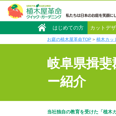
はじめての方
カットデザ
お庭の植木屋革命TOP
植木カッ
岐阜県揖斐
ー紹介
当社独自の教育を受けた「植木