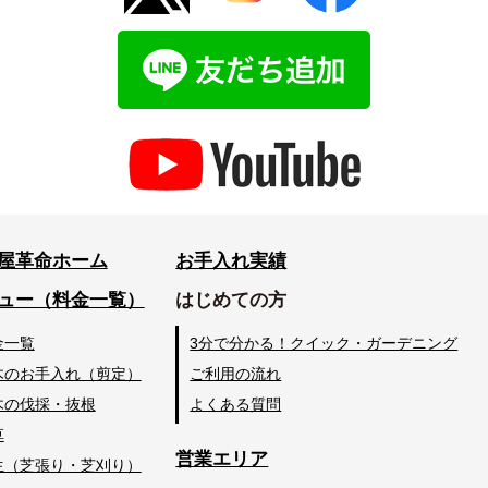
屋革命ホーム
お手入れ実績
ュー（料金一覧）
はじめての方
金一覧
3分で分かる！クイック・ガーデニング
木のお手入れ（剪定）
ご利用の流れ
木の伐採・抜根
よくある質問
草
営業エリア
生（芝張り・芝刈り）