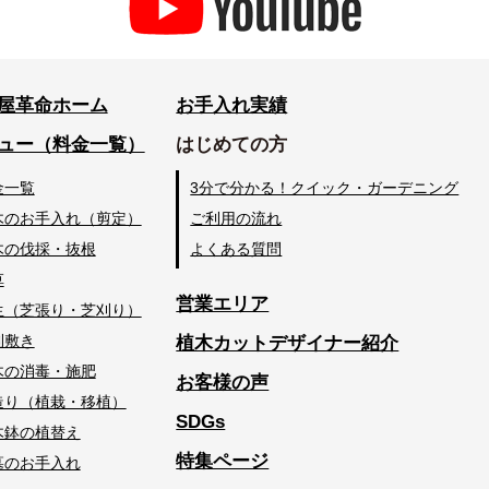
屋革命ホーム
お手入れ実績
ュー（料金一覧）
はじめての方
金一覧
3分で分かる！クイック・ガーデニング
木のお手入れ（剪定）
ご利用の流れ
木の伐採・抜根
よくある質問
草
営業エリア
生（芝張り・芝刈り）
利敷き
植木カットデザイナー紹介
木の消毒・施肥
お客様の声
造り（植栽・移植）
SDGs
木鉢の植替え
特集ページ
墓のお手入れ