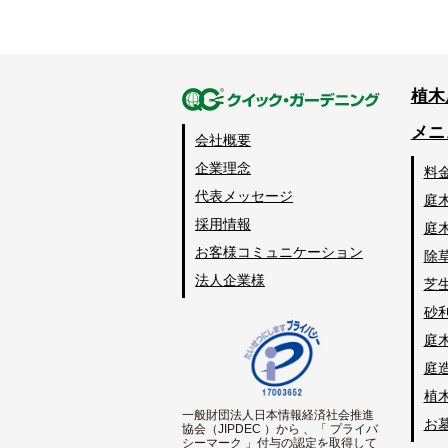
植木
メニ
会社概要
企業理念
料
代表メッセージ
庭
採用情報
庭
お客様コミュニケーション
除
法人企業様
芝
砂
庭
庭
植
一般財団法人日本情報経済社会推進
お
協会（JIPDEC ）から 、「 プライバ
シーマーク 」付与の認定を取得して