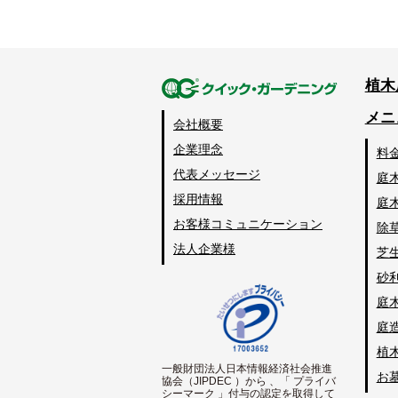
植木
メニ
会社概要
企業理念
料
代表メッセージ
庭
採用情報
庭
お客様コミュニケーション
除
法人企業様
芝
砂
庭
庭
植
一般財団法人日本情報経済社会推進
お
協会（JIPDEC ）から 、「 プライバ
シーマーク 」付与の認定を取得して