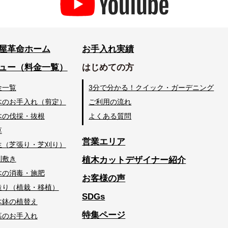
屋革命ホーム
お手入れ実績
ュー（料金一覧）
はじめての方
金一覧
3分で分かる！クイック・ガーデニング
木のお手入れ（剪定）
ご利用の流れ
木の伐採・抜根
よくある質問
草
営業エリア
生（芝張り・芝刈り）
利敷き
植木カットデザイナー紹介
木の消毒・施肥
お客様の声
造り（植栽・移植）
SDGs
木鉢の植替え
特集ページ
墓のお手入れ