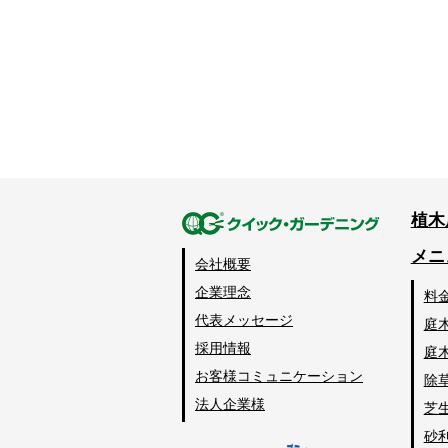
植木
メニ
会社概要
企業理念
料
代表メッセージ
庭
採用情報
庭
お客様コミュニケーション
除
法人企業様
芝
砂