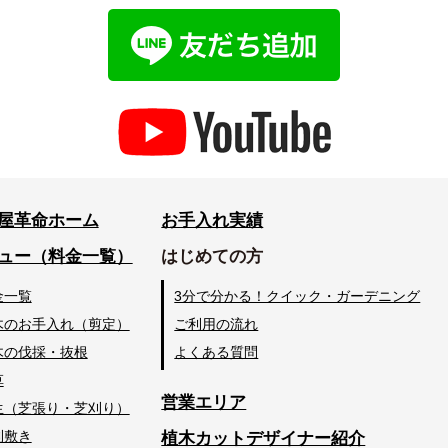
屋革命ホーム
お手入れ実績
ュー（料金一覧）
はじめての方
金一覧
3分で分かる！クイック・ガーデニング
木のお手入れ（剪定）
ご利用の流れ
木の伐採・抜根
よくある質問
草
営業エリア
生（芝張り・芝刈り）
利敷き
植木カットデザイナー紹介