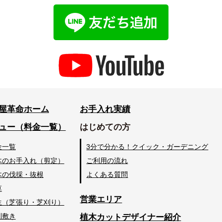
屋革命ホーム
お手入れ実績
ュー（料金一覧）
はじめての方
金一覧
3分で分かる！クイック・ガーデニング
木のお手入れ（剪定）
ご利用の流れ
木の伐採・抜根
よくある質問
草
営業エリア
生（芝張り・芝刈り）
利敷き
植木カットデザイナー紹介