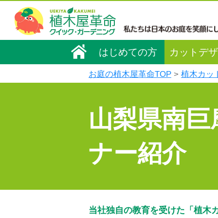
はじめての方
カットデザ
お庭の植木屋革命TOP
植木カッ
山梨県南巨
ナー紹介
当社独自の教育を受けた「植木