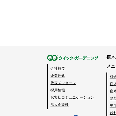
植木
メニ
会社概要
企業理念
料
代表メッセージ
庭
採用情報
庭
お客様コミュニケーション
除
法人企業様
芝
砂